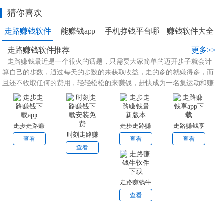
猜你喜欢
走路赚钱软件
能赚钱app
手机挣钱平台哪
赚钱软件大全
推荐
合集
个好
合集
走路赚钱软件推荐
更多>>
走路赚钱最近是一个很火的话题，只需要大家简单的迈开步子就会计
算自己的步数，通过每天的步数的来获取收益，走的多的就赚得多，而
且还不收取任何的费用，轻轻松松的来赚钱，赶快成为一名集运动和赚
钱的好青年吧！
走步走路赚
走步走路赚
走路赚钱享
时刻走路赚
钱下载app
钱最新版本
app下载
查看
查看
查看
钱下载安装
查看
免费
走路赚钱牛
软件下载
查看