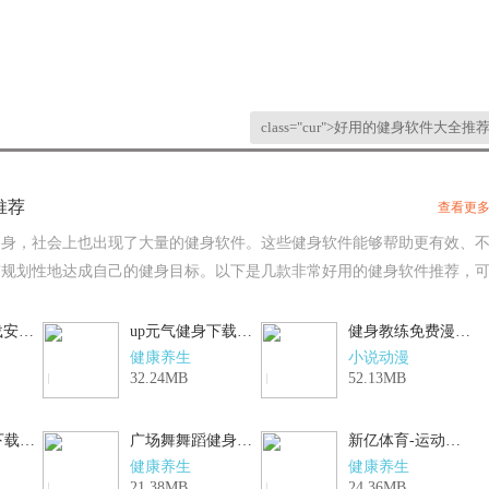
class="cur">好用的健身软件大全推
推荐
查看更
健身，社会上也出现了大量的健身软件。这些健身软件能够帮助更有效、
有规划性地达成自己的健身目标。以下是几款非常好用的健身软件推荐，
同的健身计划，让健身过程更加适合自己，让自己更加的自律。
健身减肥下载安卓版
up元气健身下载新版
健身教练免费漫画页面在线看土豪漫画秋蝉正式版官方下载
V1.2.7
V1.1.0
健康养生
小说动漫
32.24MB
52.13MB
JK健身正版下载
广场舞舞蹈健身大全下载免费
新亿体育-运动健身助手安卓免费下载
V1.3
V22.0
健康养生
健康养生
21.38MB
24.36MB