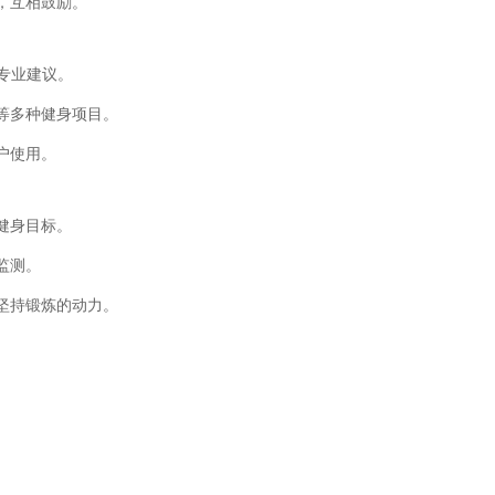
，互相鼓励。
供专业建议。
伽等多种健身项目。
户使用。
健身目标。
监测。
户坚持锻炼的动力。