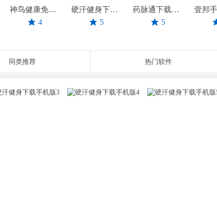
神鸟健康免费版下载
硬汗健身下载手机版
药脉通下载安卓
4
5
5
同类推荐
热门软件