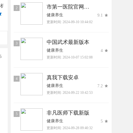
壹邦手机版下载
FlowFit手机版
孕柚2025最新版
春雨诊所官网版app
市第一医院官网版最新
2
5
4
4
5
健康养生
9.1
更新时间:
2024-09-10 10:44:02
中国武术最新版本
3
健康养生
4
更新时间:
2024-10-07 15:02:08
真我下载安卓
4
健康养生
7.2
更新时间:
2024-09-22 10:42:53
非凡医师下载新版
5
健康养生
5
更新时间:
2024-09-28 09:40:32