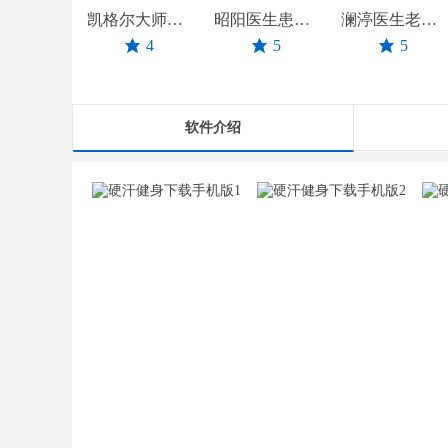
凯格尔大师正版下载
昭阳医生患者版下载安卓版
澜渟医生老版本下载
4
5
5
软件介绍